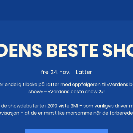
DENS BESTE SH
fre. 24. nov.
  |  
Latter
er endelig tilbake på Latter med oppfølgeren til «Verdens 
show» – «Verdens beste show 2»!
 de showdebuterte i 2019 viste BMI – som vanligvis driver 
visasjon – at de er minst like morsomme når de forberede