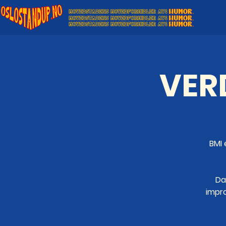
VER
BMI 
Da
impro