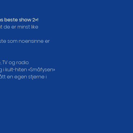
ns beste show 2»!
 de er minst like 
ste som noensinne er 
 TV og radio.
 i kult-hiten «Småfysen» 
tt en egen stjerne i 