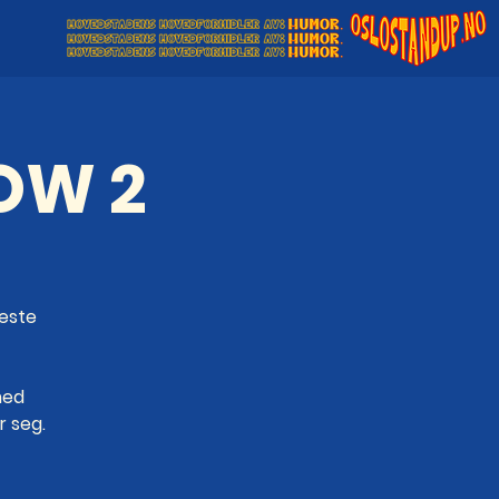
OW 2
beste
med
r seg.