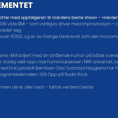
EMENTET
 Latter med oppfølgeren til «Verdens beste show» – «Verde
9 viste BMI – som vanligvis driver med improvisasjon – at
eder seg.
av over 10.000, og er av mange beskrevet som det morsom
ne i BMI briljert med sin strålende humor på både scene,
r stadig vekk opp i nye humorsuksesser i NRK-universet, og
ed Emil Lystvedt Berntsen. Olav Svarstad Haugland har få
men de er aller best – faktisk verdens beste.