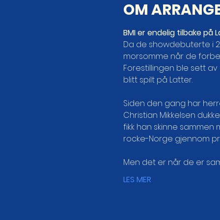
OM ARRANG
BMI er endelig tilbake på
Da de showdebuterte i 201
morsomme når de forber
Forestillingen ble sett 
Siden den gang har herre
Christian Mikkelsen dukke
fikk han skinne sammen m
Men det er når de er sam
LES MER