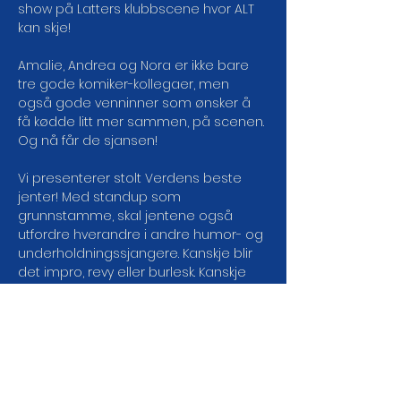
show på Latters klubbscene hvor ALT 
kan skje!
Amalie, Andrea og Nora er ikke bare 
tre gode komiker-kollegaer, men 
også gode venninner som ønsker å 
få kødde litt mer sammen, på scenen. 
Og nå får de sjansen!
Vi presenterer stolt Verdens beste 
jenter! Med standup som 
grunnstamme, skal jentene også 
utfordre hverandre i andre humor- og 
underholdningssjangere. Kanskje blir 
det impro, revy eller burlesk. Kanskje 
blir det spydkast og slangetemming! 
Ikke vet vi, for veien blir til mens man 
går. Men en ting er sikkert, det blir gøy 
når vi gir tre av Norges mest 
spennende up-and-coming-komikere 
frie tøyler!