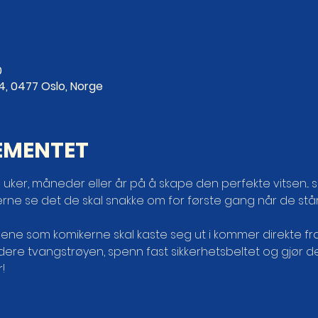
0
4, 0477 Oslo, Norge
EMENTET
 uker, måneder eller år på å skape den perfekte vitsen... s
kerne se det de skal snakke om for første gang når de stå
e som komikerne skal kaste seg ut i kommer direkte fra H
dere tvangstrøyen, spenn fast sikkerhetsbeltet og gjør de
!