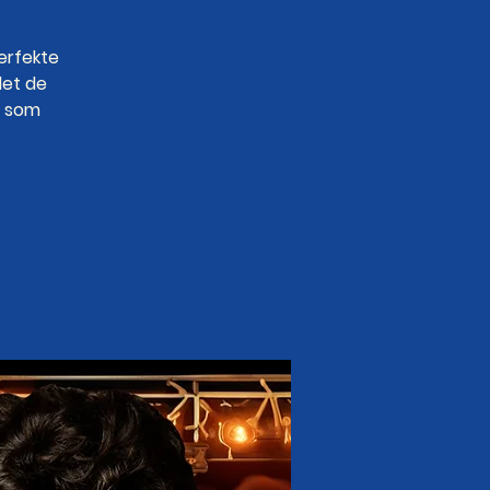
erfekte
det de
g som