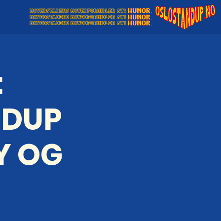
:
NDUP
Y OG