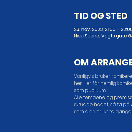
TID OG STED
23. nov. 2023, 21:00 – 22:0
Nieu Scene, Vogts gate 6
OM ARRANG
Vanligvis bruker komikere
her. Her får nemlig komi
som publikum!
Alle temaene og premissen
skrudde hodet, så ta på 
som aldri er likt to ganger