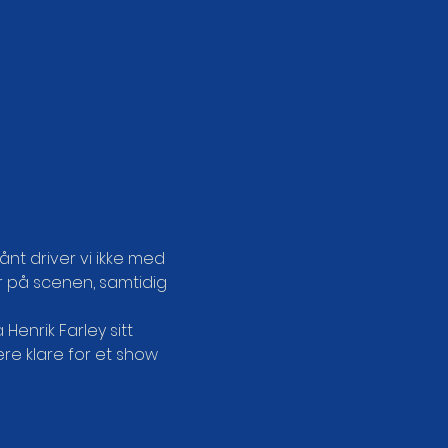
ånt driver vi ikke med 
r på scenen, samtidig 
enrik Farley sitt 
re klare for et show 