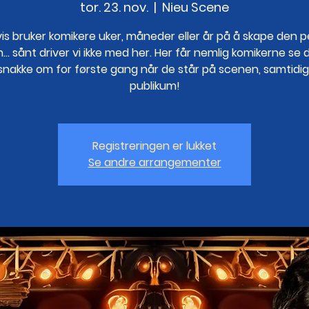
tor. 23. nov.
  |  
Nieu Scene
vis bruker komikere uker, måneder eller år på å skape den p
n... sånt driver vi ikke med her. Her får nemlig komikerne se 
 snakke om for første gang når de står på scenen, samtidi
publikum!
Registreringen er lukket
Se andre arrangementer