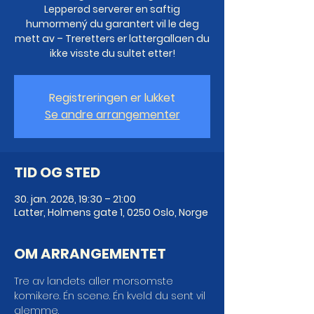
Lepperød serverer en saftig
humormený du garantert vil le deg
mett av – Treretters er lattergallaen du
ikke visste du sultet etter!
Registreringen er lukket
Se andre arrangementer
TID OG STED
30. jan. 2026, 19:30 – 21:00
Latter, Holmens gate 1, 0250 Oslo, Norge
OM ARRANGEMENTET
Tre av landets aller morsomste 
komikere. Én scene. Én kveld du sent vil 
glemme.