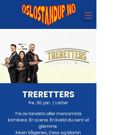
TRERETTERS
fre. 30. jan.
  |  
Latter
Tre av landets aller morsomste
komikere. Én scene. Én kveld du sent vil
glemme.
Kevin Vågenes, Cess og Martin