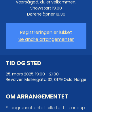
Værsågod, du er velkommen.
Showstart 19.00
Dørene åpner 18.30
Registreringen er lukket
Se andre arrangementer
TID OG STED
25. mars 2025, 19:00 – 21:00
Revolver, Møllergata 32, 0179 Oslo, Norge
OM ARRANGEMENTET
Et begrenset antall billetter til standup 
i Revolver skitne og deilige kjeller. 
Værsågod, du er velkommen.
Showstart 19.00