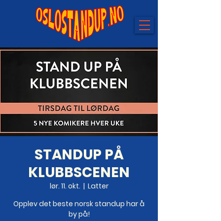
STANDUP PÅ
KLUBBSCENEN
lør. 11. okt.
  |  
Latter
Opplev det beste norsk standup har å
by på!