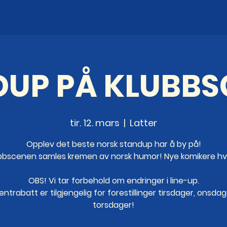
UP PÅ KLUBB
tir. 12. mars
  |  
Latter
Opplev det beste norsk standup har å by på!
bbscenen samles kremen av norsk humor! Nye komikere hv
OBS! Vi tar forbehold om endringer i line-up.
ntrabatt er tilgjengelig for forestillinger tirsdager, onsda
torsdager!