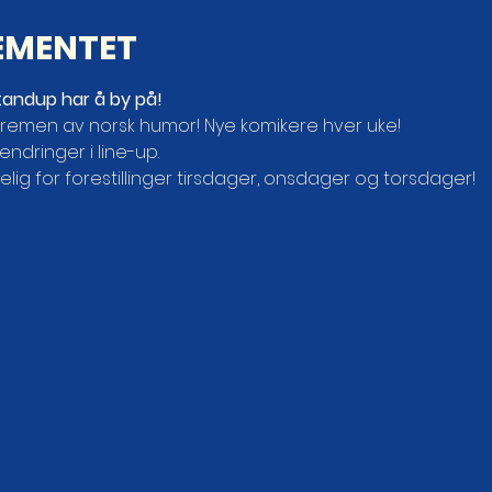
EMENTET
tandup har å by på!
remen av norsk humor! Nye komikere hver uke!
endringer i line-up.
elig for forestillinger tirsdager, onsdager og torsdager!