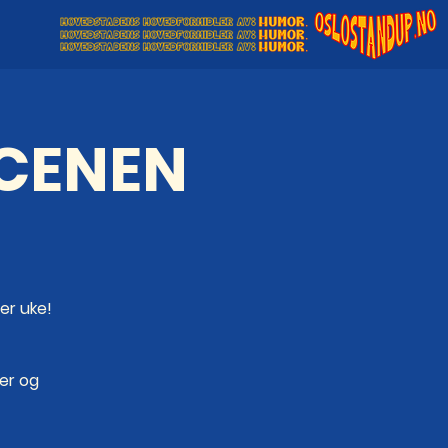
SCENEN
er uke!
ger og