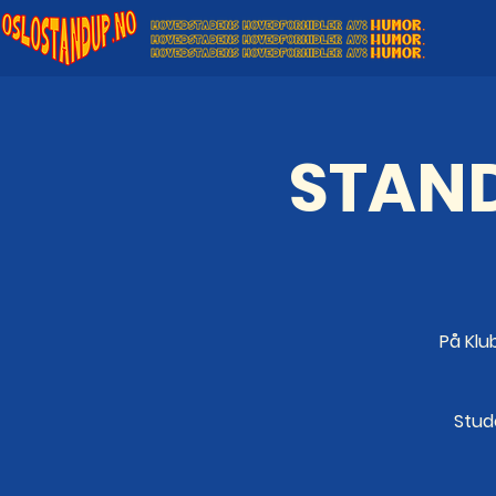
STAND
På Klu
Stude