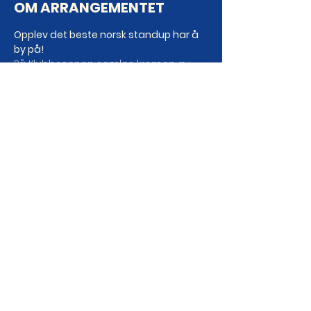
OM ARRANGEMENTET
Opplev det beste norsk standup har å 
by på!
På Klubbscenen samles kremen av 
norsk humor! Nye komikere hver uke!
OBS! Vi tar forbehold om endringer i 
line-up.
Studentrabatt er tilgjengelig for 
forestillinger tirsdager, onsdager og 
torsdager!
DEL ARRANGEMENTET DA
VEL!