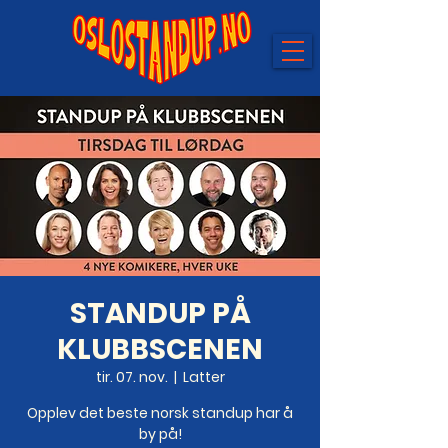
STANDUP PÅ
KLUBBSCENEN
tir. 07. nov.
  |  
Latter
Opplev det beste norsk standup har å
by på!