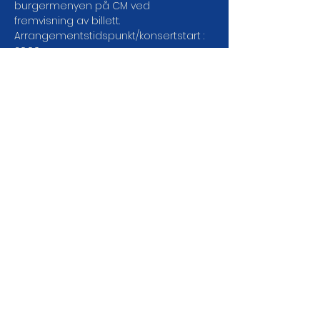
burgermenyen på CM ved 
fremvisning av billett.   
Arrangementstidspunkt/konsertstart : 
20:00 
Dørene åpner : 19:30  
Varighet : 120 min  
Servering : Alle rettigheter  
Aldersgrense : 18  
LES MER
DEL ARRANGEMENTET DA
VEL!