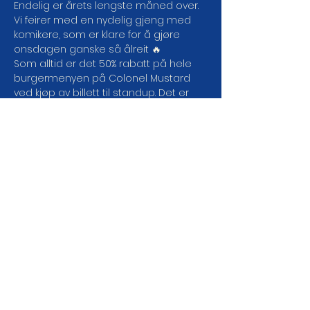
Endelig er årets lengste måned over.
Vi feirer med en nydelig gjeng med 
komikere, som er klare for å gjøre 
onsdagen ganske så ålreit 🔥
Som alltid er det 50% rabatt på hele 
burgermenyen på Colonel Mustard 
ved kjøp av billett til standup. Det er 
mulig å booke bord allerede nå 🙂
Ellers:
Dørene åpner 18.30
Showstart er 19.00.
LES MER
DEL ARRANGEMENTET DA
VEL!