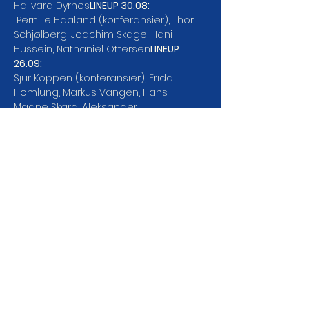
Hallvard Dyrnes
LINEUP 30.08:
 Pernille Haaland (konferansier), Thor 
Schjølberg, Joachim Skage, Hani 
Hussein, Nathaniel Ottersen
LINEUP 
26.09:
Sjur Koppen (konferansier), Frida 
Homlung, Markus Vangen, Hans 
Magne Skard, Aleksander 
Bastiansen
LINEUP 31.10: 
 Snorre Monsson (konferansier), 
Dharshika Christopher, Helene 
Holtskog, Hanna Klingberg, Jonas 
Bergland
LINEUP 29.11:
--
LES MER
DEL ARRANGEMENTET DA