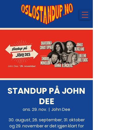
STANDUP PÅ JOHN
DEE
ons. 29. nov.
  |  
John Dee
30. august, 26. september, 31. oktober
og 29. november er det igjen klart for