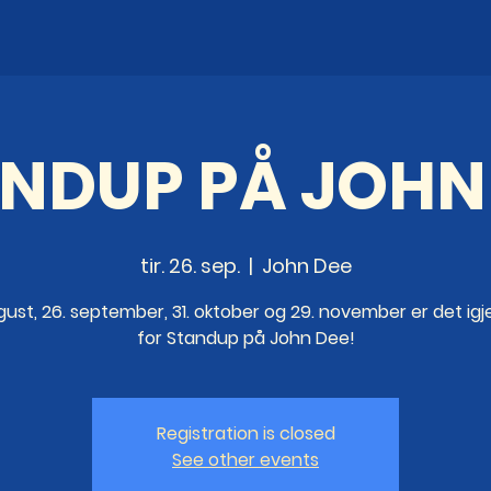
NDUP PÅ JOHN
tir. 26. sep.
  |  
John Dee
gust, 26. september, 31. oktober og 29. november er det igje
for Standup på John Dee!
Registration is closed
See other events