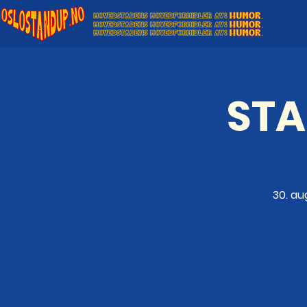
STA
30. au