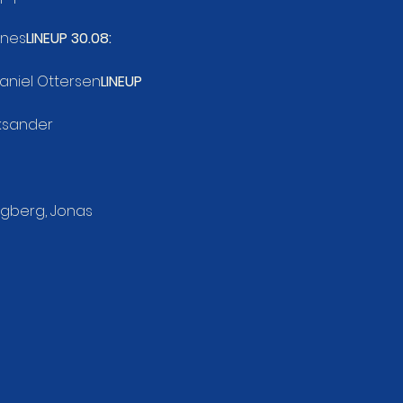
rnes
LINEUP 30.08:
haniel Ottersen
LINEUP 
ksander 
ngberg, Jonas 