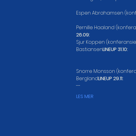
Espen Abrahamsen (konfer
Pernille Haaland (konfera
26.09:
Sjur Koppen (konferansie
Bastiansen
Snorre Monsson (konferan
Bergland
LINEUP 29.11:
--
LES MER