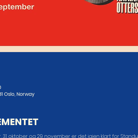
0
81 Oslo, Norway
EMENTET
, 31. oktober og 29. november er det igjen klart for Stan