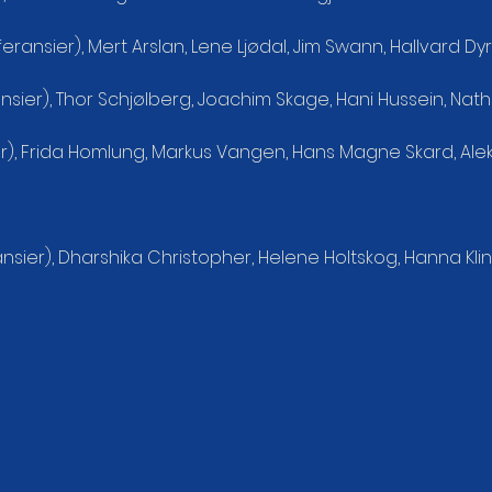
ansier), Mert Arslan, Lene Ljødal, Jim Swann, Hallvard Dy
nsier), Thor Schjølberg, Joachim Skage, Hani Hussein, Nat
r), Frida Homlung, Markus Vangen, Hans Magne Skard, Ale
sier), Dharshika Christopher, Helene Holtskog, Hanna Kli