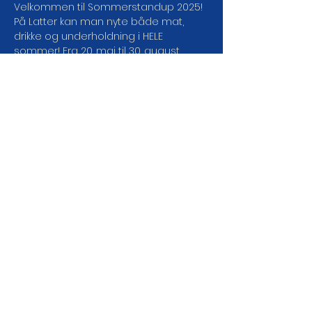
Velkommen til Sommerstandup 2025! 
På Latter kan man nyte både mat, 
drikke og underholdning i HELE 
sommer! Fra 20. mai til 30. august 
åpner vi dørene og inviterer til 
sommerstandup - tirsdag til lørdag 
hver uke. Det blir nye, morsomme 
komikere hver uke som vil holde 
temperaturen oppe uansett vær. 
Hjertelig velkommen!
DEL ARRANGEMENTET DA
VEL!