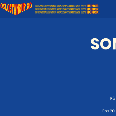
SO
På
Fra 20