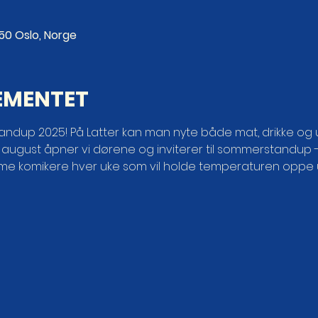
250 Oslo, Norge
EMENTET
dup 2025! På Latter kan man nyte både mat, drikke og u
0. august åpner vi dørene og inviterer til sommerstandup - 
mme komikere hver uke som vil holde temperaturen oppe u