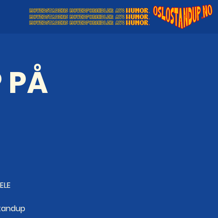
 PÅ
ELE
standup