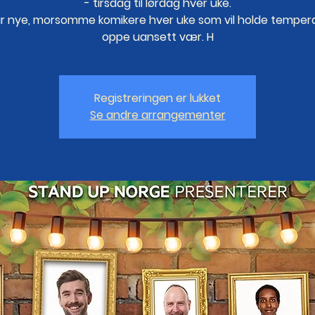
- tirsdag til lørdag hver uke.
lir nye, morsomme komikere hver uke som vil holde temper
oppe uansett vær. H
Registreringen er lukket
Se andre arrangementer