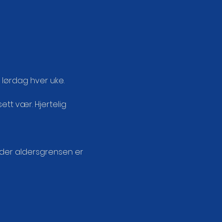
l lørdag hver uke.
t vær. Hjertelig 
der aldersgrensen er 