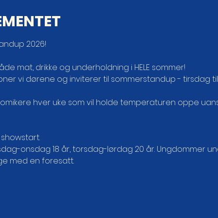
EMENTET
andup 2026!
åde mat, drikke og underholdning i HELE sommer!
 åpner vi dørene og inviterer til sommerstandup - tirsdag ti
omikere hver uke som vil holde temperaturen oppe uanset
showstart.
irsdag-onsdag 18 år, torsdag-lørdag 20 år. Ungdommer un
lge med en foresatt.