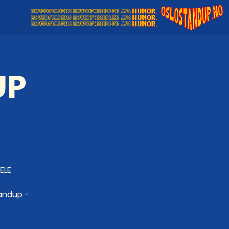
UP
ELE
tandup -