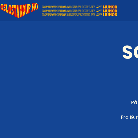
S
På
Fra 19.