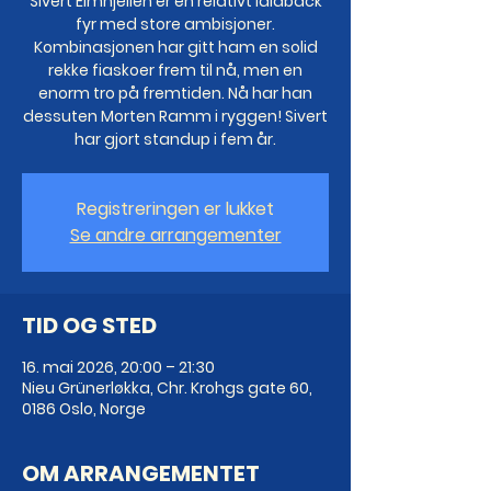
Sivert Eimhjellen er en relativt laidback
fyr med store ambisjoner.
Kombinasjonen har gitt ham en solid
rekke fiaskoer frem til nå, men en
enorm tro på fremtiden. Nå har han
dessuten Morten Ramm i ryggen! Sivert
har gjort standup i fem år.
Registreringen er lukket
Se andre arrangementer
TID OG STED
16. mai 2026, 20:00 – 21:30
Nieu Grünerløkka, Chr. Krohgs gate 60,
0186 Oslo, Norge
OM ARRANGEMENTET