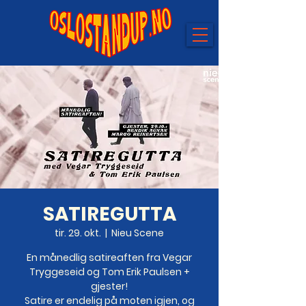
SATIREGUTTA
tir. 29. okt.
  |  
Nieu Scene
En månedlig satireaften fra Vegar
Tryggeseid og Tom Erik Paulsen +
gjester!
Satire er endelig på moten igjen, og