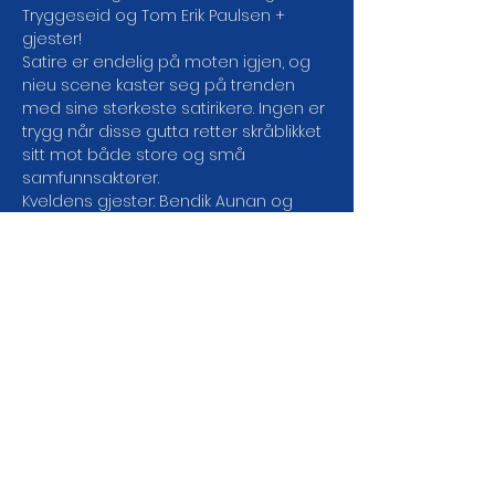
Tryggeseid og Tom Erik Paulsen + 
gjester!
Satire er endelig på moten igjen, og 
nieu scene kaster seg på trenden 
med sine sterkeste satirikere. Ingen er 
trygg når disse gutta retter skråblikket 
sitt mot både store og små 
samfunnsaktører.
Kveldens gjester: Bendik Aunan og 
Marco Reinertsen
Dørene åpner: 20:45
Showstart: 21:00
Aldersgrense: 18 år
LES MER