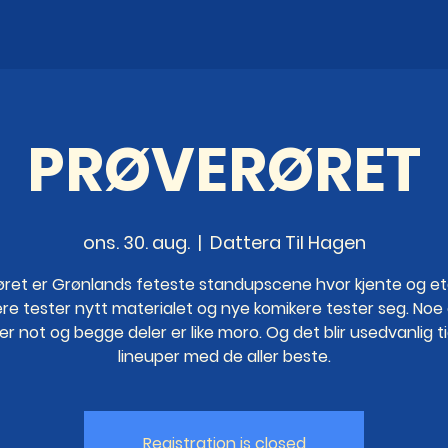
PRØVERØRET
ons. 30. aug.
  |  
Dattera Til Hagen
øret er Grønlands feteste standupscene hvor kjente og et
re tester nytt materialet og nye komikere tester seg. Noe 
er not og begge deler er like moro. Og det blir usedvanlig t
lineuper med de aller beste.
Registration is closed