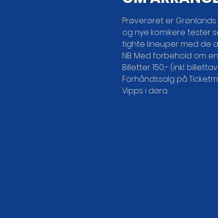
Prøverøret er Grønlands 
og nye komikere tester se
tighte lineuper med de al
NB: Med forbehold om en
Billetter 150,- (inkl. billettav
Forhåndssalg på Ticketma
Vipps i døra