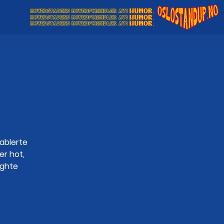
ablerte
er hot,
ighte