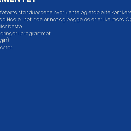
feteste standupscene hvor kjente og etablerte komikere 
g. Noe er hot, noe er not og begge deler er like moro. Og
ler beste.
dringer i programmet.

gift)
ster.
