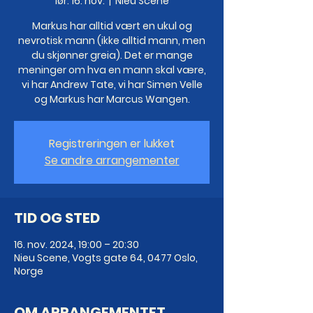
lør. 16. nov.
  |  
Nieu Scene
Markus har alltid vært en ukul og
nevrotisk mann (ikke alltid mann, men
du skjønner greia). Det er mange
meninger om hva en mann skal være,
vi har Andrew Tate, vi har Simen Velle
og Markus har Marcus Wangen.
Registreringen er lukket
Se andre arrangementer
TID OG STED
16. nov. 2024, 19:00 – 20:30
Nieu Scene, Vogts gate 64, 0477 Oslo,
Norge
OM ARRANGEMENTET