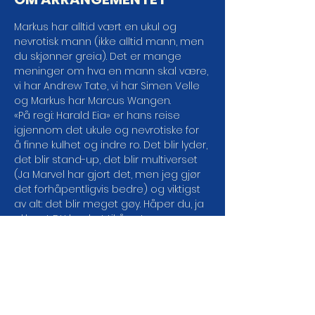
Markus har alltid vært en ukul og 
nevrotisk mann (ikke alltid mann, men 
du skjønner greia). Det er mange 
meninger om hva en mann skal være, 
vi har Andrew Tate, vi har Simen Velle 
og Markus har Marcus Wangen.
«På regi: Harald Eia» er hans reise 
igjennom det ukule og nevrotiske for 
å finne kulhet og indre ro. Det blir lyder, 
det blir stand-up, det blir multiverset 
(Ja Marvel har gjort det, men jeg gjør 
det forhåpentligvis bedre) og viktigst 
av alt: det blir meget gøy. Håper du, ja 
akkurat DU har lyst til å se!
Markus Vangen har stått på scener 
over hele landet. Til daglig jobber han 
i NRK P3 med podkasten Berrum og 
Beyer snakker om greier og 
radioprogrammet Lekekassa.
Dørene åpner: 18:45Showstart: 