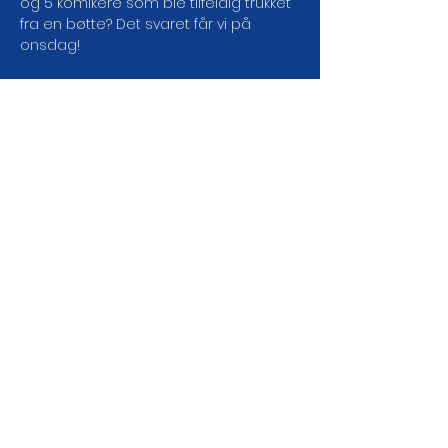
og 5 komikere som ble tilfeldig trukket 
fra en bøtte? Det svaret får vi på 
onsdag!
Dørene åpner: 18:00
Showstart: 19:00
CC: GRATIS!
Velkommen skal du være! ❤️🥰
LES MER
DEL ARRANGEMENTET DA
VEL!