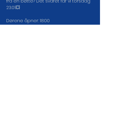
fra en bøtte? Det svaret får vi torsdag 
23.01💥
Dørene åpner: 18:00
Showstart: 19:00
CC: GRATIS!
Velkommen skal du være! ❤️🥰
//////////////////
LES MER
DEL ARRANGEMENTET DA
VEL!