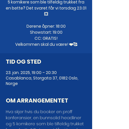
5 komikere som ble tilfeldig trukket fra
en bøtte? Det svaret får vi torsdag 23.01
💥
Dørene åpner: 18:00
Showstart: 19:00
CC: GRATIS!
Velkommen skal du være! ❤️🥰
TID OG STED
23. jan. 2025, 19:00 – 20:30
Casablanca, Storgata 37, 0182 Oslo,
Norge
OM ARRANGEMENTET
Hva skjer hvis du booker en proff 
konferansier, en bunnsolid headliner 
og 5 komikere som ble tilfeldig trukket 