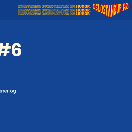
 #6
liner og