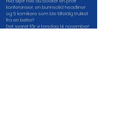
Hva skjer hvis du booker en proff 
konferansier, en bunnsolid headliner 
og 5 komikere som ble tilfeldig trukket 
fra en bøtte?
Det svaret får vi torsdag 14. november!
Dørene åpner: 18:00
Showstart: 19:00
CC: GRATIS!
LES MER
DEL ARRANGEMENTET DA
VEL!