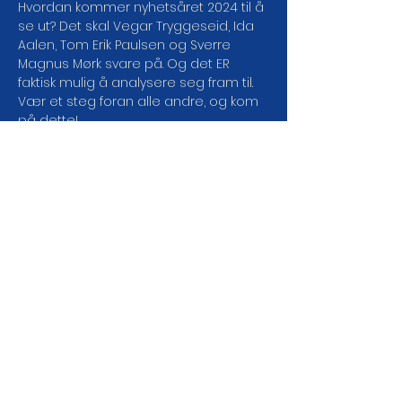
Hvordan kommer nyhetsåret 2024 til å 
se ut? Det skal Vegar Tryggeseid, Ida 
Aalen, Tom Erik Paulsen og Sverre 
Magnus Mørk svare på. Og det ER 
faktisk mulig å analysere seg fram til. 
Vær et steg foran alle andre, og kom 
på dette!

Vi ses!
Dørene åpner: 18:30

Showstart: 19:00

Aldersgrense: 18 år
Pris: Gratis- påmelding gjennom linken!
Med forbehold om endringer i 
programmet.
DEL ARRANGEMENTET DA
VEL!