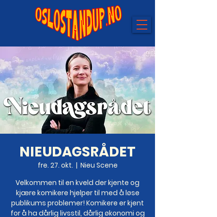
NIEUDAGSRÅDET
fre. 27. okt.
  |  
Nieu Scene
Velkommen til en kveld der kjente og
kjære komikere hjelper til med å løse
publikums problemer! Komikere er kjent
for å ha dårlig livsstil, dårlig økonomi og