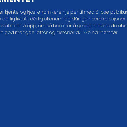
er kjente og kjære komikere hjelper til med å løse publik
 dårlig livsstil, dårlig økonomi og dårlige nære relasjoner
kevel stiller vi opp, om så bare for å gi deg rådene du abso
n god mengde latter og historier du ikke har hørt før.