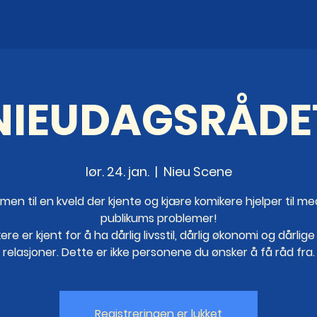
NIEUDAGSRÅDE
lør. 24. jan.
  |  
Nieu Scene
en til en kveld der kjente og kjære komikere hjelper til me
publikums problemer!
re er kjent for å ha dårlig livsstil, dårlig økonomi og dårli
relasjoner. Dette er ikke personene du ønsker å få råd fra.
Registreringen er lukket