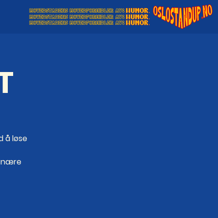
T
d å løse
ge nære