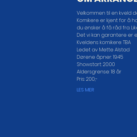
Velkommen til en kveld d
Komikere er kjent for å ha
du ønsker å få råd fra. Li
Det vi kan garantere er e
Kveldens komikere: TBA
Ledet av Mette Alstad
Dørene åpner: 19:45

Showstart: 20:00

Aldersgrense: 18 år

Pris: 200,-
LES MER