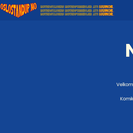
Velkomm
Komike