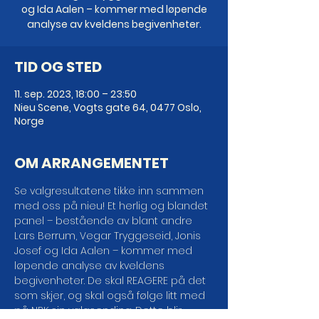
og Ida Aalen – kommer med løpende
analyse av kveldens begivenheter.
TID OG STED
11. sep. 2023, 18:00 – 23:50
Nieu Scene, Vogts gate 64, 0477 Oslo,
Norge
OM ARRANGEMENTET
Se valgresultatene tikke inn sammen 
med oss på nieu! Et herlig og blandet 
panel – bestående av blant andre 
Lars Berrum, Vegar Tryggeseid, Jonis 
Josef og Ida Aalen – kommer med 
løpende analyse av kveldens 
begivenheter. De skal REAGERE på det 
som skjer, og skal også følge litt med 
på NRK sin valgsending. Dette blir 