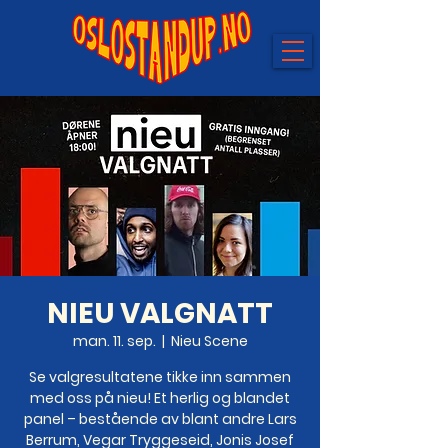
NIEU VALGNATT
man. 11. sep.
  |  
Nieu Scene
Se valgresultatene tikke inn sammen
med oss på nieu! Et herlig og blandet
panel – bestående av blant andre Lars
Berrum, Vegar Tryggeseid, Jonis Josef