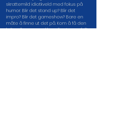
skrattemild idiotkveld med fokus på 
humor. Blir det stand up? Blir det 
impro? Blir det gameshow? Bare en 
måte å finne ut det på. Kom å få den 
kulturelle magesekken din stappa full! 
Kan bli moro og en halv.
Dørene åpner: 20:45Showstart: 
21:00Aldersgrense: 18 årPris: 220,-
Med forbehold om endring i 
programmet.Kjøpte billetter 
refunderes ikke.
DEL ARRANGEMENTET DA
VEL!