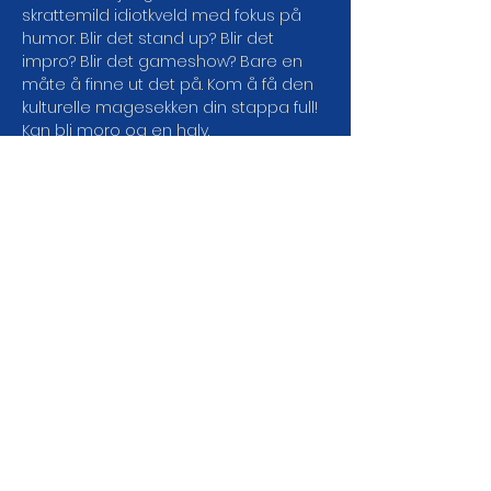
skrattemild idiotkveld med fokus på 
humor. Blir det stand up? Blir det 
impro? Blir det gameshow? Bare en 
måte å finne ut det på. Kom å få den 
kulturelle magesekken din stappa full! 
Kan bli moro og en halv.
Dørene åpner: 20:45

Showstart: 21:00

Aldersgrense: 18 år

Pris: 220,-
Med forbehold om endring i 
programmet.

Kjøpte billetter refunderes ikke.
DEL ARRANGEMENTET DA
VEL!