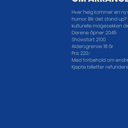
Hver helg kommer en ny ni
humor. Blir det stand up?
kulturelle magesekken din
Dørene åpner: 20:45

Showstart: 21:00

Aldersgrense: 18 år

Pris: 220,-
Med forbehold om endrin
Kjøpte billetter refunderes