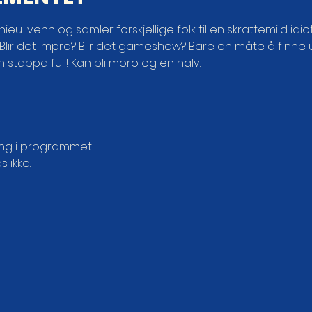
eu-venn og samler forskjellige folk til en skrattemild idi
 Blir det impro? Blir det gameshow? Bare en måte å finne 
 stappa full! Kan bli moro og en halv.
g i programmet.

 ikke.