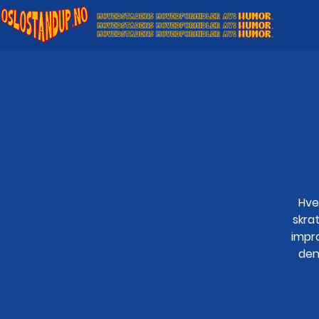
Hve
skrat
impr
den