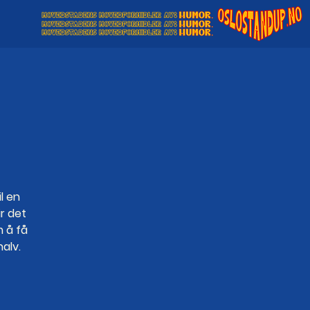
l en
ir det
 å få
alv.