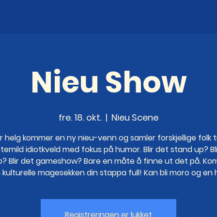
Nieu Show
fre. 18. okt.
  |  
Nieu Scene
r helg kommer en ny nieu-venn og samler forskjellige folk ti
temild idiotkveld med fokus på humor. Blir det stand up? Bl
o? Blir det gameshow? Bare en måte å finne ut det på. Kom
 kulturelle magesekken din stappa full! Kan bli moro og en h
Registreringen er lukket