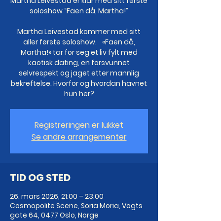
Martha Leivestad er klar med sitt første
soloshow “Faen då, Martha!”
Martha Leivestad kommer med sitt
aller første soloshow. «Faen då,
Martha!» tar for seg et liv fylt med
kaotisk dating, en forsvunnet
selvrespekt og jaget etter mannlig
bekreftelse. Hvorfor og hvordan havnet
hun her?
Registreringen er lukket
Se andre arrangementer
TID OG STED
26. mars 2026, 21:00 – 23:00
Cosmopolite Scene, Soria Moria, Vogts
gate 64, 0477 Oslo, Norge