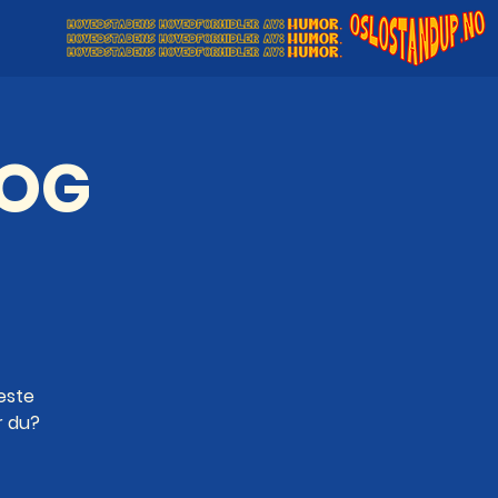
 OG
este
r du?