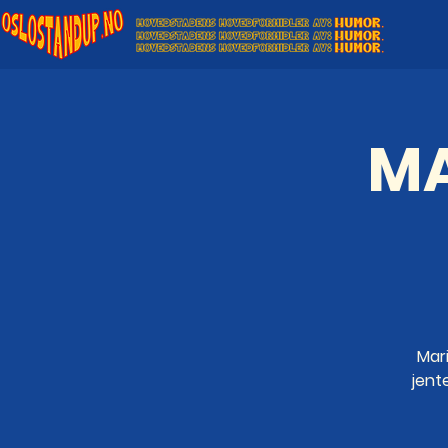
MA
Mar
jent