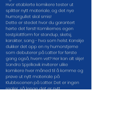
Hvor etablerte komikere tester ut 
splitter nytt materiale, og det nye 
humorgullet skal smis!
Dette er stedet hvor du garantert 
hørte det først! Komikernes egen 
testplattform for standup, sketsj, 
karakter, sang - hva som helst. Kanskje 
dukker det opp en ny humorstjerne 
som debuterer på Latter for første 
gang også, hvem vet? Her kan alt skje!
Sandra Spjelkavik inviterer ulike 
komikere hver måned til å komme og 
prøve ut nytt materiale på 
Klubbscenen på Latter. Det er ingen 
regler, så lenge det er nytt.
For komikere er helt avhengig av å få 
testet ut nye tekster og innhold, og til 
det trenger vi hjelp. Din hjelp. Ta med 
en venn, kjæresten eller en kollega - 
vær våre humor-crash test dummies, 
og opplev splitter nytt materiale bli 