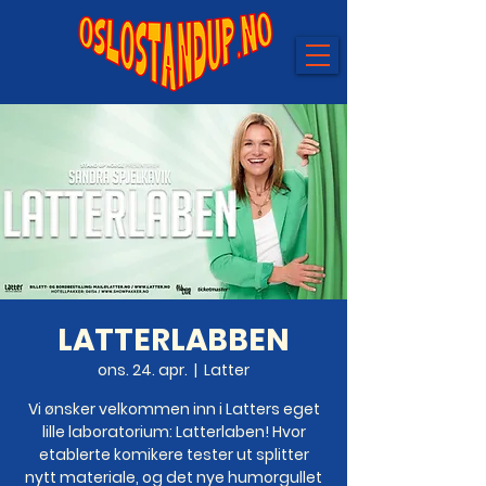
LATTERLABBEN
ons. 24. apr.
  |  
Latter
Vi ønsker velkommen inn i Latters eget
lille laboratorium: Latterlaben! Hvor
etablerte komikere tester ut splitter
nytt materiale, og det nye humorgullet