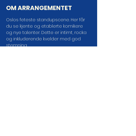
OM ARRANGEMENTET
Oslos feteste standupscene. Her får 
du se kjente og etablerte komikere 
og nye talenter. Dette er intimt, rocka 
og inkluderende kvelder med god 
stemning.  
Arrangementstidspunkt/konsertstart : 
20:00 
Dørene åpner : 18:00  
Varighet : 120 min 
Servering : Alle rettigheter
Aldersgrense : 18 
LES MER
DEL ARRANGEMENTET DA
VEL!