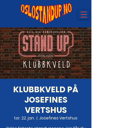
KLUBBKVELD PÅ
JOSEFINES
VERTSHUS
tor. 22. jan.
  |  
Josefines Vertshus