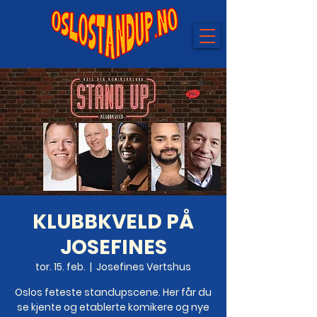
KLUBBKVELD PÅ
JOSEFINES
tor. 15. feb.
  |  
Josefines Vertshus
Oslos feteste standupscene. Her får du
se kjente og etablerte komikere og nye