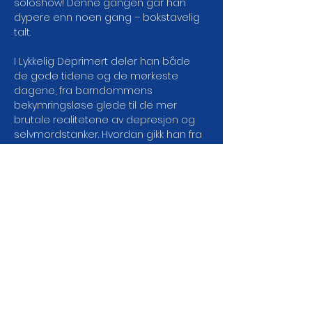
soloshow! Denne gangen går han 
dypere enn noen gang – bokstavelig 
talt.
I Lykkelig Deprimert deler han både 
de gode tidene og de mørkeste 
dagene, fra barndommens 
bekymringsløse glede til de mer 
brutale realitetene av depresjon og 
selvmordstanker. Hvordan gikk han fra 
å være en helt vanlig 10-åring til en 
suicidal 11-åring? Og hvordan i all 
verden ble det til et standupshow?
Selv om tematikken kan høres alvorlig 
ut, er dette først og fremst en kveld 
med humor, varme og gode historier. 
Fordi noen ganger er det beste vi kan 
gjøre... å le av det hele.