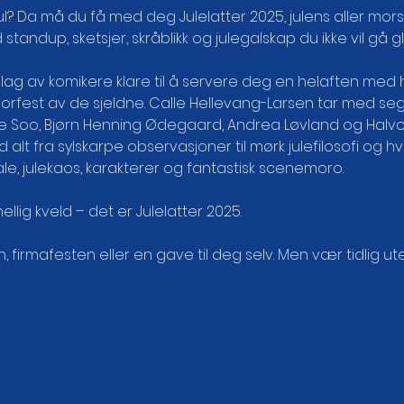
 jul? Da må du få med deg Julelatter 2025, julens aller mors
ndup, sketsjer, skråblikk og julegalskap du ikke vil gå gl
elag av komikere klare til å servere deg en helaften med 
rfest av de sjeldne. Calle Hellevang-Larsen tar med seg
 Soo, Bjørn Henning Ødegaard, Andrea Løvland og Halvo
alt fra sylskarpe observasjoner til mørk julefilosofi og h
ale, julekaos, karakterer og fantastisk scenemoro.
hellig kveld – det er Julelatter 2025.
 firmafesten eller en gave til deg selv. Men vær tidlig ut