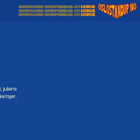
, julens
etsjer,