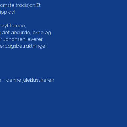
omste tradisjon. Et 
ipp av!
høyt tempo, 
 det absurde, lekne og 
r Johansen leverer 
verdagsbetraktninger. 
e – denne juleklassikeren 