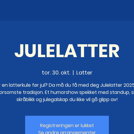
JULELATTER
tor. 30. okt.
  |  
Latter
r en latterkule før jul? Da må du få med deg Julelatter 2025
morsomste tradisjon. Et humorshow spekket med standup, sk
skråblikk og julegalskap du ikke vil gå glipp av!
Registreringen er lukket
Se andre arrangementer