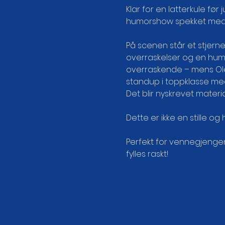
Klar for en latterkule før
humorshow spekket med sta
På scenen står et stjern
overraskelser og en humo
overraskende – mens Ole
standup i toppklasse med 
Det blir nyskrevet materi
Dette er ikke en stille og 
Perfekt for vennegjengen,
fylles raskt!