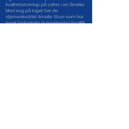
kvalitetsstandup på Latter i en årrekke. 
Med seg på laget har de 
stjerneskuddet Amalie Stuve som har 
laget fantastiske humorinnslag for NRK 
de siste årene. Denne gjengen er 
allsidig og morsom og vi kan forvente 
standup, musikk, karakterer og 
parodier fra øverste hylle. Som om 
ikke det var nok – hver uke får de med 
seg en ny gjestekomiker!
DEL ARRANGEMENTET DA
VEL!