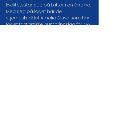
kvalitetsstandup på Latter i en årrekke. 
Med seg på laget har de 
stjerneskuddet Amalie Stuve som har 
laget fantastiske humorinnslag for NRK 
de siste årene. Denne gjengen er 
allsidig og morsom og vi kan forvente 
standup, musikk, karakterer og 
parodier fra øverste hylle. Som om 
ikke det var nok – hver uke får de med 
seg en ny gjestekomiker!
DEL ARRANGEMENTET DA
VEL!