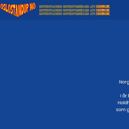
Norg
I å
Holdh
som g