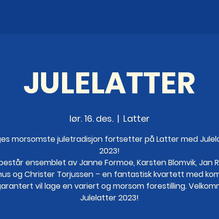
JULELATTER
lør. 16. des.
  |  
Latter
es morsomste juletradisjon fortsetter på Latter med Julel
2023!
r består ensemblet av Janne Formoe, Karsten Blomvik, Jan 
us og Christer Torjussen – en fantastisk kvartett med ko
arantert vil lage en variert og morsom forestilling. Velkomm
Julelatter 2023!