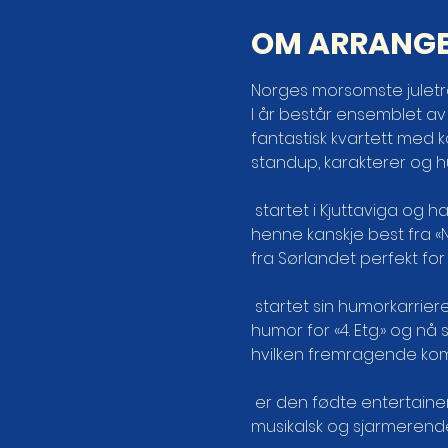
OM ARRANG
Norges morsomste juletra
I år består ensemblet av
fantastisk kvartett med k
standup, karakterer og h
 startet i Kjuttaviga og har på veien vært å se på de fleste teaterscener og skjermer. Mange kjenner 
henne kanskje best fra «N
fra Sørlandet perfekt for å
 startet sin humorkarriere i Stavanger, før han til slutt endte opp i hovedstaden hos NRK, hvor han lagde 
humor for «4. Etg.» og nå
hvilken fremragende komi
 er den fødte entertainer, enten som seg selv eller som en av sine karakterer. Sprudlende, inkluderende, 
musikalsk og sjarmerend