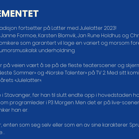
EMENTET
disjon fortsetter på Latter med Julelatter 2023!
 Janne Formoe, Karsten Blomvik, Jan Rune Holdhus og Chri
omikere som garantert vil lage en variert og morsom fores
umorsmusikalsk underholdning.

este Sommer» og «Norske Talenter» på TV 2. Med sitt komis
rets «Julelatter».

 som programleder i P3 Morgen. Men det er på live-scenen 
ker han er.

e…