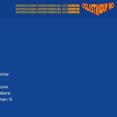
atter
Rune
mikere
en til