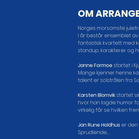
OM ARRANG
Norges morsomste juletra
I år består ensemblet av
fantastisk kvartett med k
standup, karakterer og h
Janne Formoe
 startet i 
Mange kjenner henne kans
talent er solstrålen fra Sø
Karsten Blomvik
 startet s
hvor han lagde humor for
virkelig får se hvilken fr
Jan Rune Holdhus
 er den
Sprudlende,…