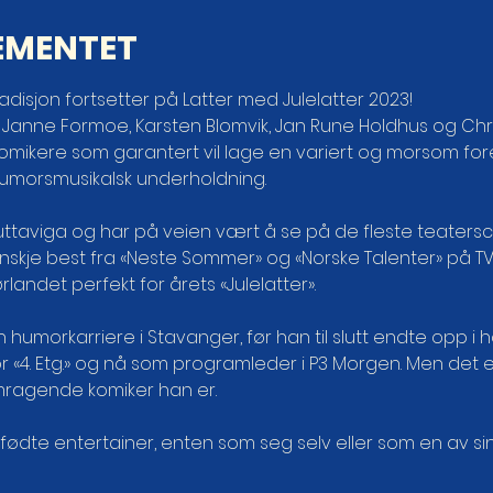
EMENTET
disjon fortsetter på Latter med Julelatter 2023!
 Janne Formoe, Karsten Blomvik, Jan Rune Holdhus og Chri
omikere som garantert vil lage en variert og morsom fores
umorsmusikalsk underholdning.

Kjuttaviga og har på veien vært å se på de fleste teaters
kje best fra «Neste Sommer» og «Norske Talenter» på TV 2
rlandet perfekt for årets «Julelatter».

in humorkarriere i Stavanger, før han til slutt endte opp i
 «4. Etg.» og nå som programleder i P3 Morgen. Men det 
emragende komiker han er.

 fødte entertainer, enten som seg selv eller som en av sin