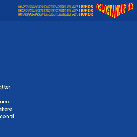
atter
Rune
mikere
en til