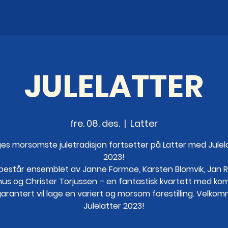
JULELATTER
fre. 08. des.
  |  
Latter
es morsomste juletradisjon fortsetter på Latter med Julel
2023!
r består ensemblet av Janne Formoe, Karsten Blomvik, Jan 
us og Christer Torjussen – en fantastisk kvartett med ko
arantert vil lage en variert og morsom forestilling. Velkomm
Julelatter 2023!