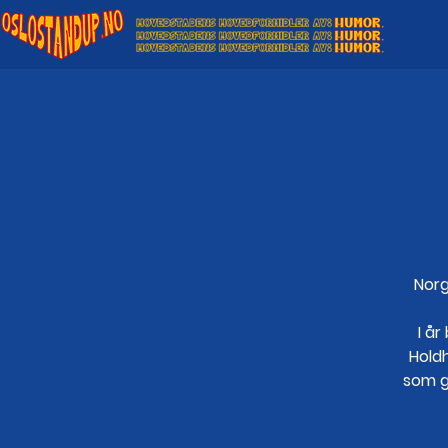
Norg
I å
Holdh
som g