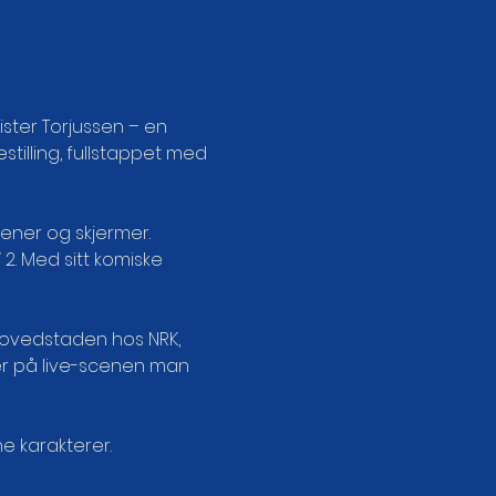
ster Torjussen – en 
tilling, fullstappet med 
cener og skjermer. 
. Med sitt komiske 
 hovedstaden hos NRK, 
er på live-scenen man 
e karakterer. 