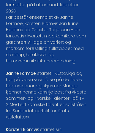
fortsetter på Latter med Julelatter 
2023!
I år består ensemblet av Janne 
Formoe, Karsten Blomvik, Jan Rune 
Holdhus og Christer Torjussen – en 
fantastisk kvartett med komikere som 
garantert vil lage en variert og 
morsom forestilling, fullstappet med 
standup, karakterer og 
humorsmusikalsk underholdning.

Janne Formoe
 startet i Kjuttaviga og 
har på veien vært å se på de fleste 
teaterscener og skjermer. Mange 
kjenner henne kanskje best fra «Neste 
Sommer» og «Norske Talenter» på TV 
2. Med sitt komiske talent er solstrålen 
fra Sørlandet perfekt for årets 
«Julelatter».

Karsten Blomvik
 startet sin 