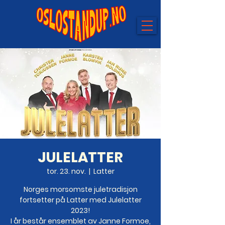
JULELATTER
tor. 23. nov.
  |  
Latter
Norges morsomste juletradisjon
fortsetter på Latter med Julelatter
2023!
I år består ensemblet av Janne Formoe,