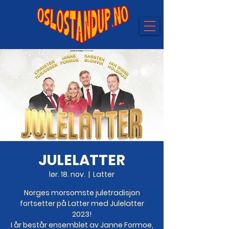
JULELATTER
lør. 18. nov.
  |  
Latter
Norges morsomste juletradisjon
fortsetter på Latter med Julelatter
2023!
I år består ensemblet av Janne Formoe,