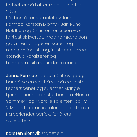
fortsetter på Latter med Julelatter 
2023!
I år består ensemblet av Janne 
Formoe, Karsten Blomvik, Jan Rune 
Holdhus og Christer Torjussen – en 
fantastisk kvartett med komikere som 
garantert vil lage en variert og 
morsom forestilling, fullstappet med 
standup, karakterer og 
humorsmusikalsk underholdning.

Janne Formoe
 startet i Kjuttaviga og 
har på veien vært å se på de fleste 
teaterscener og skjermer. Mange 
kjenner henne kanskje best fra «Neste 
Sommer» og «Norske Talenter» på TV 
2. Med sitt komiske talent er solstrålen 
fra Sørlandet perfekt for årets 
«Julelatter».

Karsten Blomvik
 startet sin 