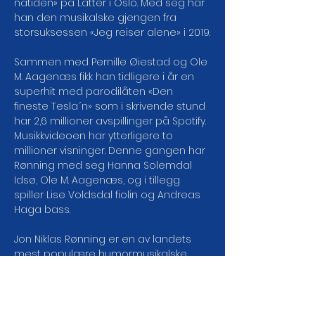
nåtiden» på Latter i Oslo. Med seg har 
han den musikalske gjengen fra 
storsuksessen «Jeg reiser alene» i 2019.

Sammen med Pernille Øiestad og Ole 
M. Aagenæs fikk han tidligere i år en 
superhit med parodilåten «Den 
fineste Tesla´n» som i skrivende stund 
har 2,6 millioner avspillinger på Spotify. 
Musikkvideoen har ytterligere to 
millioner visninger. Denne gangen har 
Rønning med seg Hanna Solemdal 
Idsø, Ole M. Aagenæs, og i tillegg 
spiller Lise Voldsdal fiolin og Andreas 
Haga bass.

Jon Niklas Rønning er en av landets 
mest populære humormusikalske 
komikere. Enten har du sett ham 
synge om sports-Norge på 
«Idrettsgalla» på NRK, fremføre aktuelle 
viser på tv, nett og radio eller 