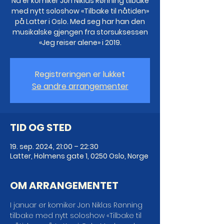
Nå er komiker Jon Niklas Rønning tilbake
med nytt soloshow «Tilbake til nåtiden»
på Latter i Oslo. Med seg har han den
musikalske gjengen fra storsuksessen
«Jeg reiser alene» i 2019.
Registreringen er lukket
Se andre arrangementer
TID OG STED
19. sep. 2024, 21:00 – 22:30
Latter, Holmens gate 1, 0250 Oslo, Norge
OM ARRANGEMENTET
I januar er komiker Jon Niklas Rønning 
tilbake med nytt soloshow «Tilbake til 