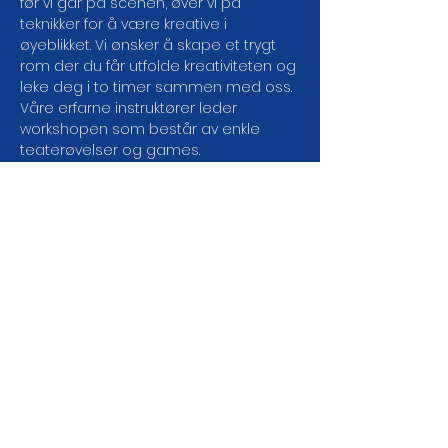
før vi går på scenen, øver vi på 
teknikker for å være kreative i 
øyeblikket. Vi ønsker å skape et trygt 
rom der du får utfolde kreativiteten og 
leke deg i to timer sammen med oss. 
Våre erfarne instruktører leder 
workshopen som består av enkle 
teaterøvelser og games.
Skulle ikke tirsdager passe så har vi 
workshops på engelsk på onsdager, 
og vi arrangerer jevnlig jams hvor du 
kan prøve deg på scenen.
Kom og bli med på moroa og bli en 
https://www.facebook.com/groups/imp
roneufcommunity/
DEL ARRANGEMENTET DA