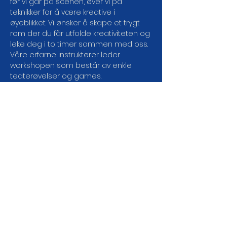
før vi går på scenen, øver vi på 
teknikker for å være kreative i 
øyeblikket. Vi ønsker å skape et trygt 
rom der du får utfolde kreativiteten og 
leke deg i to timer sammen med oss. 
Våre erfarne instruktører leder 
workshopen som består av enkle 
teaterøvelser og games.
Skulle ikke tirsdager passe så har vi 
workshops på engelsk på onsdager, 
og vi arrangerer jevnlig jams hvor du 
kan prøve deg på scenen.
Kom og bli med på moroa og bli en 
https://www.facebook.com/groups/imp
roneufcommunity/
DEL ARRANGEMENTET DA