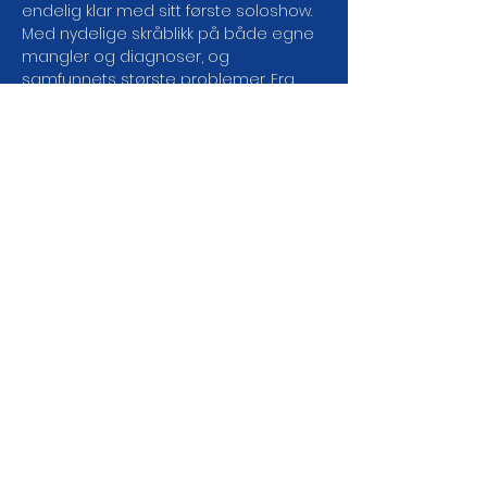
endelig klar med sitt første soloshow. 
Med nydelige skråblikk på både egne 
mangler og diagnoser, og 
samfunnets største problemer. Fra 
dameproblemer til 
samfunnsproblemer, akkompagnert 
av flotte egenkomponerte låter, 
synger og vitser Henrik seg 
lattervekkende gjennom hele sin 
forestilling.
DEL ARRANGEMENTET DA
VEL!