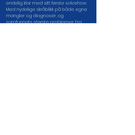
endelig klar med sitt første soloshow. 
Med nydelige skråblikk på både egne 
mangler og diagnoser, og 
samfunnets største problemer. Fra 
dameproblemer til 
samfunnsproblemer, akkompagnert 
av flotte egenkomponerte låter, 
synger og vitser Henrik seg 
lattervekkende gjennom hele sin 
forestilling.
DEL ARRANGEMENTET DA
VEL!