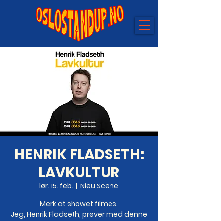
HENRIK FLADSETH:
LAVKULTUR
lør. 15. feb.
  |  
Nieu Scene
Merk at showet filmes.
Jeg, Henrik Fladseth, prøver med denne