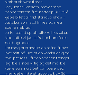
Merk at showet filmes.
Jeg, Henrik Fladseth, prøver med 
denne teksten å få nettopp DEG til å 
kjøpe billett til mitt standup show – 
Lavkultur som skal filmes på nieu 
scene i februar.
Ja, for stand up blir ofte kalt lavkultur. 
Med rette vil jeg si. Det er bare å eie 
det begrepet.
For meg er standup en måte å leve 
livet mitt på. Det er en kontinuerlig og 
evig prosess. På den scenen trenger 
jeg ikke si noe viktig og det må ikke 
være så smart. Det kan være det, 
men det er ikke et absolutt krav. Så 
lenge det er morsomt er det greit. 
Showet mitt er stand up i sin pureste 
form. Kun en mann som forteller vitser 
og historier.
Det blir ingen bærende tematikk, 
svært lite såkalt rød tråd, nesten 