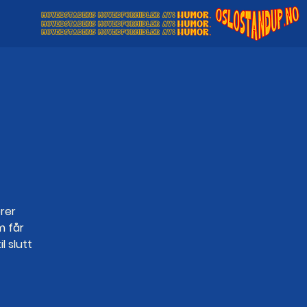
G
rer
m får
l slutt