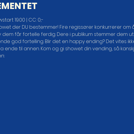
EMENTET
tart 19.00 | CC: 0,-
wet der DU bestemmer! Fire regissører konkurrerer om 
dem får fortelle ferdig. Dere i publikum stemmer dem ut én 
de god fortelling. Blir det en happy ending? Det vites ikke, 
 ende til annen. Kom og gi showet din vending, så kanskj
n: