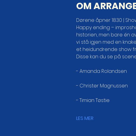
OM ARRANG
Dørene åpner 18.30 | Shows
Happy ending – improsho
historien, men bare én av 
vi stå igjen med en knaken
et heidundrende show fra
Disse kan du se på scene
- Amanda Rolandsen
- Christer Magnussen
- Timian Tøstie
LES MER