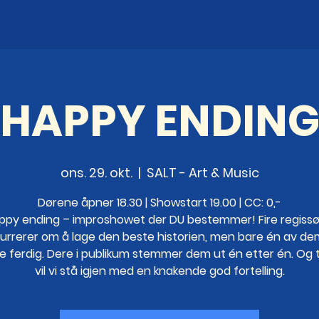
HAPPY ENDIN
ons. 29. okt.
  |  
SALT - Art & Music
Dørene åpner 18.30 | Showstart 19.00 | CC: 0,-
ppy ending – improshowet der DU bestemmer! Fire regissø
urrerer om å lage den beste historien, men bare én av de
le ferdig. Dere i publikum stemmer dem ut én etter én. Og ti
vil vi stå igjen med en knakende god fortelling.